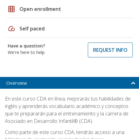
grid_on
Open enrollment
speed
Self paced
Have a question?
REQUEST INFO
We're here to help
Overview
En este curso CDA en línea, mejorarás tus habilidades de
inglés y aprenderás vocabulario académico y conceptos
que te prepararán para el entrenamiento y la carrera de
Asociado en Desarrollo Infantil® (CDA).
Como parte de este curso CDA, tendrás acceso a una