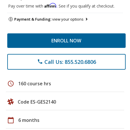
Affirm
Pay over time with
. See if you qualify at checkout.
Payment & Funding:
view your options
ENROLL NOW
Call Us: 855.520.6806
phone
schedule
160 course hrs
Code ES-GES2140
calendar_today
6 months