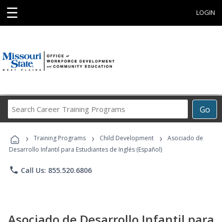
☰
LOGIN
Search
Go
Career
Training
›
›
›
Programs
Training Programs
Child Development
Asociado de
Desarrollo Infantil para Estudiantes de Inglés (Español)
phone
Call Us: 855.520.6806
Asociado de Desarrollo Infantil para